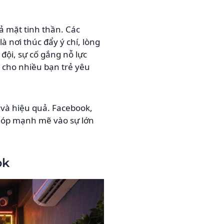
ả mặt tinh thần. Các
 nơi thúc đẩy ý chí, lòng
đội, sự cố gắng nỗ lực
 cho nhiều bạn trẻ yêu
 và hiệu quả. Facebook,
 góp mạnh mẽ vào sự lớn
ok