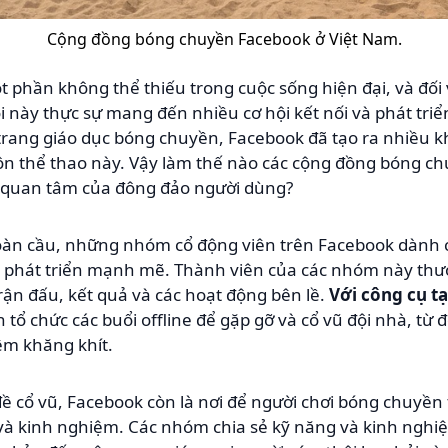
Cộng đồng bóng chuyền Facebook ở Việt Nam.
t phần không thể thiếu trong cuộc sống hiện đại, và đố
 này thực sự mang đến nhiều cơ hội kết nối và phát tri
 trang giáo dục bóng chuyền, Facebook đã tạo ra nhiều 
n thể thao này. Vậy làm thế nào các cộng đồng bóng ch
sự quan tâm của đông đảo người dùng?
toàn cầu, những nhóm cổ động viên trên Facebook dành 
đã phát triển mạnh mẽ. Thành viên của các nhóm này thư
trận đấu, kết quả và các hoạt động bên lề.
Với công cụ t
tổ chức các buổi offline để gặp gỡ và cổ vũ đội nhà, từ 
êm khăng khít.
đề cổ vũ, Facebook còn là nơi để người chơi bóng chuyề
c và kinh nghiệm. Các nhóm chia sẻ kỹ năng và kinh ngh