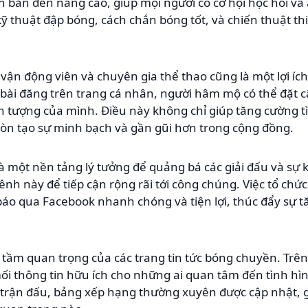
ăn bản đến nâng cao, giúp mọi người có cơ hội học hỏi và
 kỹ thuật đập bóng, cách chắn bóng tốt, và chiến thuật t
c vận động viên và chuyên gia thể thao cũng là một lợi í
 bài đăng trên trang cá nhân, người hâm mộ có thể đặt 
ần tượng của mình. Điều này không chỉ giúp tăng cường 
òn tạo sự minh bạch và gần gũi hơn trong cộng đồng.
à một nền tảng lý tưởng để quảng bá các giải đấu và sự
ênh này để tiếp cận rộng rãi tới công chúng. Việc tổ chức 
báo qua Facebook nhanh chóng và tiện lợi, thúc đẩy sự 
tầm quan trọng của các trang tin tức bóng chuyền. Trên
i thông tin hữu ích cho những ai quan tâm đến tình hìn
tắt trận đấu, bảng xếp hạng thường xuyên được cập nhật