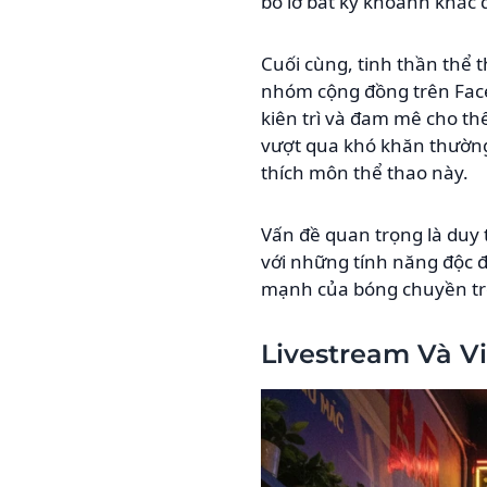
bỏ lỡ bất kỳ khoảnh khắc 
Cuối cùng, tinh thần thể 
nhóm cộng đồng trên Faceb
kiên trì và đam mê cho th
vượt qua khó khăn thường 
thích môn thể thao này.
Vấn đề quan trọng là duy 
với những tính năng độc đ
mạnh của bóng chuyền tro
Livestream Và V