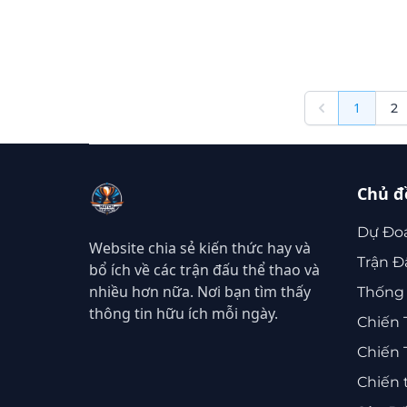
1
2
Chủ đ
Dự Đo
Website chia sẻ kiến thức hay và
Trận Đ
bổ ích về các trận đấu thể thao và
nhiều hơn nữa. Nơi bạn tìm thấy
Thống 
thông tin hữu ích mỗi ngày.
Chiến 
Chiến
Chiến 