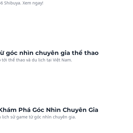
46 Shibuya. Xem ngay!
ừ góc nhìn chuyên gia thể thao
ới thể thao và du lịch tại Việt Nam.
 Khám Phá Góc Nhìn Chuyên Gia
ịch sử game từ góc nhìn chuyên gia.