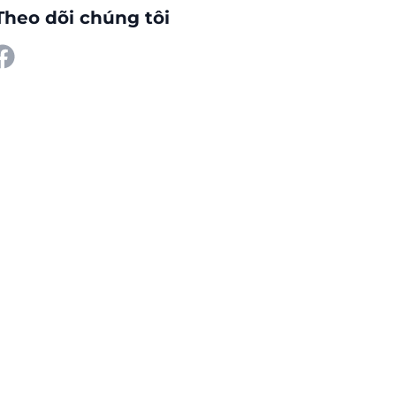
Theo dõi chúng tôi