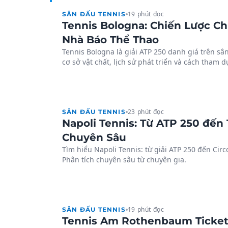
19 phút đọc
SÂN ĐẤU TENNIS
Tennis Bologna: Chiến Lược C
Nhà Báo Thể Thao
Tennis Bologna là giải ATP 250 danh giá trên s
cơ sở vật chất, lịch sử phát triển và cách tham d
23 phút đọc
SÂN ĐẤU TENNIS
Napoli Tennis: Từ ATP 250 đến T
Chuyên Sâu
Tìm hiểu Napoli Tennis: từ giải ATP 250 đến Circo
Phân tích chuyên sâu từ chuyên gia.
19 phút đọc
SÂN ĐẤU TENNIS
Tennis Am Rothenbaum Ticket