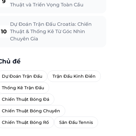
9
Thuật và Triển Vọng Toàn Cầu
Dự Đoán Trận Đấu Croatia: Chiến
10
Thuật & Thống Kê Từ Góc Nhìn
Chuyên Gia
Chủ đề
Dự Đoán Trận Đấu
Trận Đấu Kinh Điển
Thống Kê Trận Đấu
Chiến Thuật Bóng Đá
Chiến Thuật Bóng Chuyền
Chiến Thuật Bóng Rổ
Sân Đấu Tennis