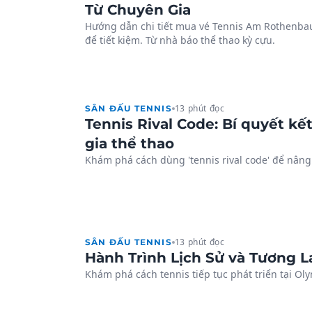
Từ Chuyên Gia
Hướng dẫn chi tiết mua vé Tennis Am Rothenbaum
để tiết kiệm. Từ nhà báo thể thao kỳ cựu.
13 phút đọc
SÂN ĐẤU TENNIS
Tennis Rival Code: Bí quyết k
gia thể thao
Khám phá cách dùng 'tennis rival code' để nâng
13 phút đọc
SÂN ĐẤU TENNIS
Hành Trình Lịch Sử và Tương La
Khám phá cách tennis tiếp tục phát triển tại Ol