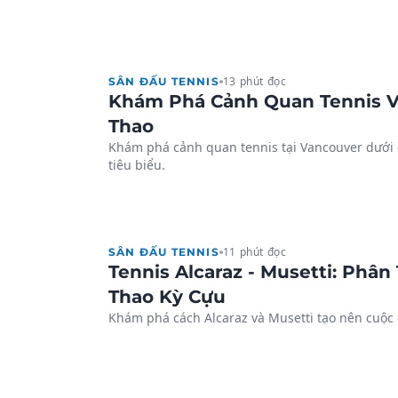
13 phút đọc
SÂN ĐẤU TENNIS
Khám Phá Cảnh Quan Tennis V
Thao
Khám phá cảnh quan tennis tại Vancouver dưới g
tiêu biểu.
11 phút đọc
SÂN ĐẤU TENNIS
Tennis Alcaraz - Musetti: Phâ
Thao Kỳ Cựu
Khám phá cách Alcaraz và Musetti tạo nên cuộc 