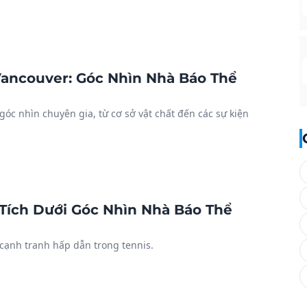
ancouver: Góc Nhìn Nhà Báo Thể
óc nhìn chuyên gia, từ cơ sở vật chất đến các sự kiện
n Tích Dưới Góc Nhìn Nhà Báo Thể
cạnh tranh hấp dẫn trong tennis.