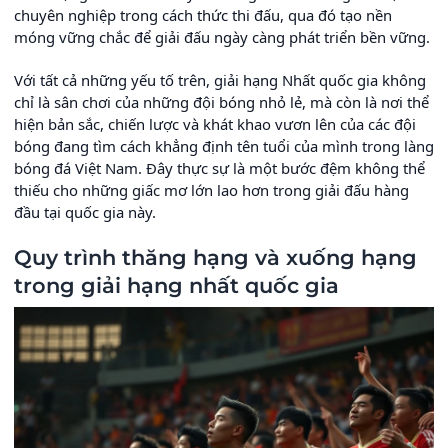
chuyên nghiệp trong cách thức thi đấu, qua đó tạo nền
móng vững chắc để giải đấu ngày càng phát triển bền vững.
Với tất cả những yếu tố trên, giải hạng Nhất quốc gia không
chỉ là sân chơi của những đội bóng nhỏ lẻ, mà còn là nơi thể
hiện bản sắc, chiến lược và khát khao vươn lên của các đội
bóng đang tìm cách khẳng định tên tuổi của mình trong làng
bóng đá Việt Nam. Đây thực sự là một bước đệm không thể
thiếu cho những giấc mơ lớn lao hơn trong giải đấu hàng
đầu tại quốc gia này.
Quy trình thăng hạng và xuống hạng
trong giải hạng nhất quốc gia