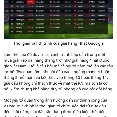
Thời gian và lịch trình của giải hạng Nhất Quốc gia
Làm thế nào để duy trì sự cạnh tranh hấp dẫn trong một
mùa giải kéo dài hàng tháng trời như giải hạng Nhất Quốc
gia Việt Nam? Đó là câu hỏi mà cả người hâm mộ lẫn các câu
lạc bộ đều quan tâm. Khi bắt đầu vào khoảng tháng 4 hoặc
tháng 5 mỗi năm và kết thúc vào tháng 10 hoặc tháng 11,
giải đấu không chỉ thách thức về mặt thể lực mà còn là cơ
hội kiểm chứng khả năng duy trì phong độ của các đội bóng.
Một yếu tố quan trọng ảnh hưởng đến sự thành công của
V.League 2 chính là thời gian tổ chức. Kéo dài từ nửa đầu
đến cuối năm, giải đấu tận dụng được điều kiện thời tiết