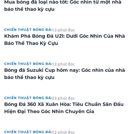
Mua bóng đá loại nào tốt: Góc nhìn từ một nhà
báo thể thao kỳ cựu
13 phút đọc
CHIẾN THUẬT BÓNG ĐÁ
Khám Phá Bóng Đá U21: Dưới Góc Nhìn Của Nhà
Báo Thể Thao Kỳ Cựu
13 phút đọc
CHIẾN THUẬT BÓNG ĐÁ
Bóng đá Suzuki Cup hôm nay: Góc nhìn của nhà
báo thể thao kỳ cựu
23 phút đọc
CHIẾN THUẬT BÓNG ĐÁ
Bóng Đá 360 Xã Xuân Hòa: Tiêu Chuẩn Sân Đấu
Hiện Đại Theo Góc Nhìn Chuyên Gia
12 phút đọc
CHIẾN THUẬT BÓNG ĐÁ