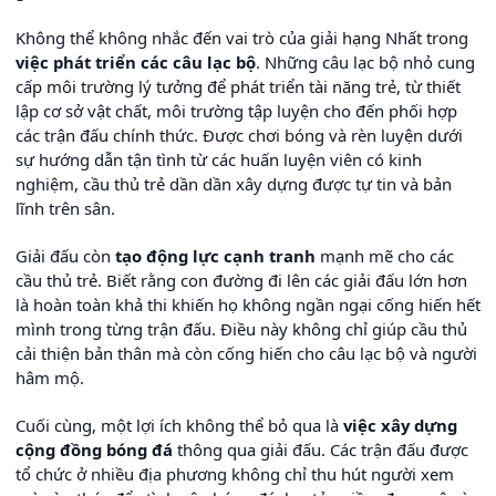
Không thể không nhắc đến vai trò của giải hạng Nhất trong
việc phát triển các câu lạc bộ
. Những câu lạc bộ nhỏ cung
cấp môi trường lý tưởng để phát triển tài năng trẻ, từ thiết
lập cơ sở vật chất, môi trường tập luyện cho đến phối hợp
các trận đấu chính thức. Được chơi bóng và rèn luyện dưới
sự hướng dẫn tận tình từ các huấn luyện viên có kinh
nghiệm, cầu thủ trẻ dần dần xây dựng được tự tin và bản
lĩnh trên sân.
Giải đấu còn
tạo động lực cạnh tranh
mạnh mẽ cho các
cầu thủ trẻ. Biết rằng con đường đi lên các giải đấu lớn hơn
là hoàn toàn khả thi khiến họ không ngần ngại cống hiến hết
mình trong từng trận đấu. Điều này không chỉ giúp cầu thủ
cải thiện bản thân mà còn cống hiến cho câu lạc bộ và người
hâm mộ.
Cuối cùng, một lợi ích không thể bỏ qua là
việc xây dựng
cộng đồng bóng đá
thông qua giải đấu. Các trận đấu được
tổ chức ở nhiều địa phương không chỉ thu hút người xem