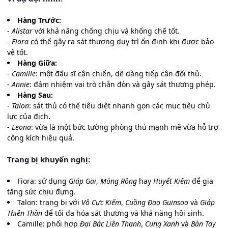
Hàng Trước:
-
Alistar
với khả năng chống chịu và khống chế tốt.
-
Fiora
có thể gây ra sát thương duy trì ổn định khi được bảo
vệ tốt.
Hàng Giữa:
-
Camille
: một đấu sĩ cận chiến, dễ dàng tiếp cận đối thủ.
-
Annie
: đảm nhiệm vai trò chắn đòn và gây sát thương phép.
Hàng Sau:
-
Talon
: sát thủ có thể tiêu diệt nhanh gọn các mục tiêu chủ
lực của địch.
-
Leona
: vừa là một bức tường phòng thủ mạnh mẽ vừa hỗ trợ
công kích hiệu quả.
Trang bị khuyến nghị:
Fiora: sử dụng
Giáp Gai
,
Móng Rồng
hay
Huyết Kiếm
để gia
tăng sức chịu đựng.
Talon: trang bị với
Vô Cực Kiếm
,
Cuồng Đao Guinsoo
và
Giáp
Thiên Thần
để tối đa hóa sát thương và khả năng hồi sinh.
Camille: phối hợp
Đại Bác Liên Thanh
,
Cung Xanh
và
Bàn Tay