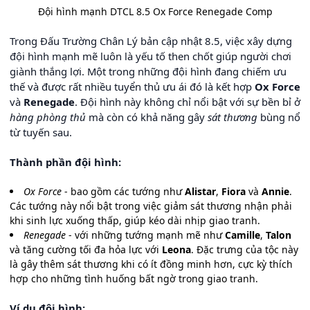
Đội hình mạnh DTCL 8.5 Ox Force Renegade Comp
Trong Đấu Trường Chân Lý bản cập nhật 8.5, việc xây dựng
đội hình mạnh mẽ luôn là yếu tố then chốt giúp người chơi
giành thắng lợi. Một trong những đội hình đang chiếm ưu
thế và được rất nhiều tuyển thủ ưu ái đó là kết hợp
Ox Force
và
Renegade
. Đội hình này không chỉ nổi bật với sự bền bỉ ở
hàng phòng thủ
mà còn có khả năng gây
sát thương
bùng nổ
từ tuyến sau.
Thành phần đội hình:
Ox Force
- bao gồm các tướng như
Alistar
,
Fiora
và
Annie
.
Các tướng này nổi bật trong việc giảm sát thương nhận phải
khi sinh lực xuống thấp, giúp kéo dài nhịp giao tranh.
Renegade
- với những tướng mạnh mẽ như
Camille
,
Talon
và tăng cường tối đa hỏa lực với
Leona
. Đặc trưng của tộc này
là gây thêm sát thương khi có ít đồng minh hơn, cực kỳ thích
hợp cho những tình huống bất ngờ trong giao tranh.
Ví dụ đội hình: