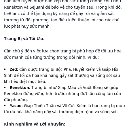
bảo tiền tuyến được dàn xếp bởi các tướng chống chịu như
Renekton và Sejuani để bảo vệ cho tuyến sau. Trong khi đó,
LeBlanc có thể tận dụng kỹ năng để gây rối và giảm sát
thương từ đối phương, tạo điều kiện thuận lợi cho các chủ
lực phát huy sức mạnh.
Trang Bị và Tối Ưu:
Cần chú ý đến việc lựa chọn trang bị phù hợp để tối ưu hóa
sức mạnh của từng tướng trong đội hình. Ví dụ:
Zed:
Cần được trang bị Bộc Phá, Huyết Kiếm và Giáp Hồi
Sinh để tối đa hóa khả năng gây sát thương và sống sót sau
khi tiêu diệt mục tiêu.
Renekton:
Trang bị như Giáp Máu và Vuốt Rồng sẽ giúp
Renekton đứng vững hơn trước những đợt tấn công lớn của
đối phương.
Yasuo:
Giáp Thiên Thần và Vô Cực Kiếm là hai trang bị giúp
tối ưu hóa khả năng gây sát thương diện rộng và sống sót.
Kinh Nghiệm và Lời Khuyên: