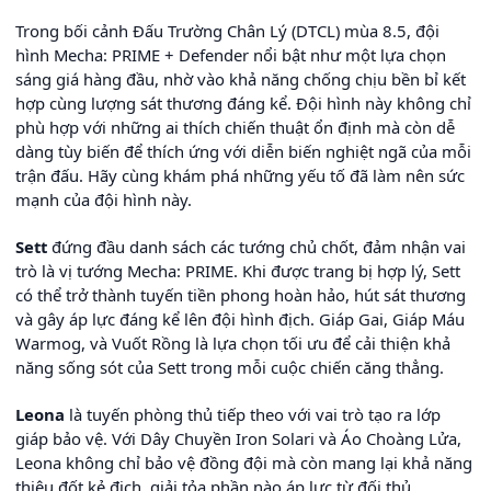
Trong bối cảnh Đấu Trường Chân Lý (DTCL) mùa 8.5, đội
hình Mecha: PRIME + Defender nổi bật như một lựa chọn
sáng giá hàng đầu, nhờ vào khả năng chống chịu bền bỉ kết
hợp cùng lượng sát thương đáng kể. Đội hình này không chỉ
phù hợp với những ai thích chiến thuật ổn định mà còn dễ
dàng tùy biến để thích ứng với diễn biến nghiệt ngã của mỗi
trận đấu. Hãy cùng khám phá những yếu tố đã làm nên sức
mạnh của đội hình này.
Sett
đứng đầu danh sách các tướng chủ chốt, đảm nhận vai
trò là vị tướng Mecha: PRIME. Khi được trang bị hợp lý, Sett
có thể trở thành tuyến tiền phong hoàn hảo, hút sát thương
và gây áp lực đáng kể lên đội hình địch. Giáp Gai, Giáp Máu
Warmog, và Vuốt Rồng là lựa chọn tối ưu để cải thiện khả
năng sống sót của Sett trong mỗi cuộc chiến căng thẳng.
Leona
là tuyến phòng thủ tiếp theo với vai trò tạo ra lớp
giáp bảo vệ. Với Dây Chuyền Iron Solari và Áo Choàng Lửa,
Leona không chỉ bảo vệ đồng đội mà còn mang lại khả năng
thiêu đốt kẻ địch, giải tỏa phần nào áp lực từ đối thủ.