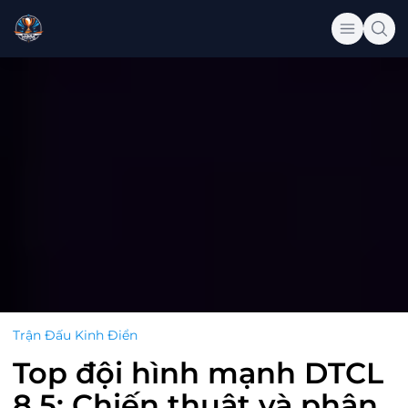
Trận Đấu Kinh Điển
Top đội hình mạnh DTCL
8.5: Chiến thuật và phân