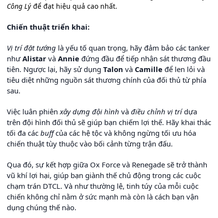
Công Lý
để đạt hiệu quả cao nhất.
Chiến thuật triển khai:
Vị trí đặt tướng
là yếu tố quan trọng, hãy đảm bảo các tanker
như
Alistar
và
Annie
đứng đầu để tiếp nhận sát thương đầu
tiên. Ngược lại, hãy sử dụng
Talon
và
Camille
để len lỏi và
tiêu diệt những nguồn sát thương chính của đối thủ từ phía
sau.
Việc luân phiên
xây dựng đội hình
và
điều chỉnh vị trí
dựa
trên đội hình đối thủ sẽ giúp bạn chiếm lợi thế. Hãy khai thác
tối đa các
buff
của các hệ tộc và không ngừng tối ưu hóa
chiến thuật tùy thuộc vào bối cảnh từng trận đấu.
Qua đó, sự kết hợp giữa Ox Force và Renegade sẽ trở thành
vũ khí lợi hại, giúp bạn giành thế chủ động trong các cuộc
chạm trán DTCL. Và như thường lệ, tinh túy của mỗi cuộc
chiến không chỉ nằm ở sức mạnh mà còn là cách bạn vận
dụng chúng thế nào.