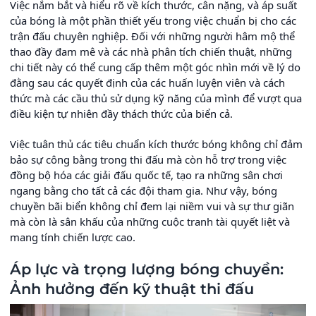
Việc nắm bắt và hiểu rõ về kích thước, cân nặng, và áp suất
của bóng là một phần thiết yếu trong việc chuẩn bị cho các
trận đấu chuyên nghiệp. Đối với những người hâm mộ thể
thao đầy đam mê và các nhà phân tích chiến thuật, những
chi tiết này có thể cung cấp thêm một góc nhìn mới về lý do
đằng sau các quyết định của các huấn luyện viên và cách
thức mà các cầu thủ sử dụng kỹ năng của mình để vượt qua
điều kiện tự nhiên đầy thách thức của biển cả.
Việc tuân thủ các tiêu chuẩn kích thước bóng không chỉ đảm
bảo sự công bằng trong thi đấu mà còn hỗ trợ trong việc
đồng bộ hóa các giải đấu quốc tế, tạo ra những sân chơi
ngang bằng cho tất cả các đội tham gia. Như vậy, bóng
chuyền bãi biển không chỉ đem lại niềm vui và sự thư giãn
mà còn là sân khấu của những cuộc tranh tài quyết liệt và
mang tính chiến lược cao.
Áp lực và trọng lượng bóng chuyền:
Ảnh hưởng đến kỹ thuật thi đấu