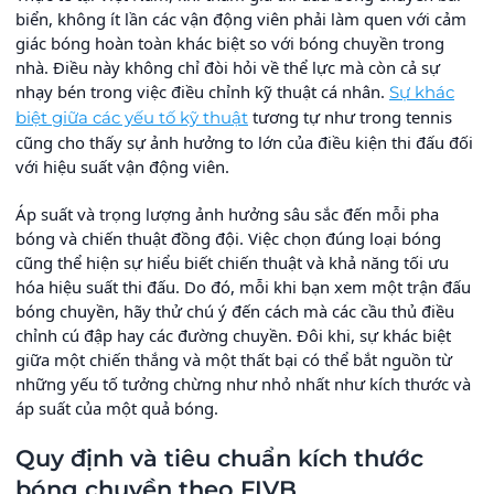
biển, không ít lần các vận động viên phải làm quen với cảm
giác bóng hoàn toàn khác biệt so với bóng chuyền trong
nhà. Điều này không chỉ đòi hỏi về thể lực mà còn cả sự
nhạy bén trong việc điều chỉnh kỹ thuật cá nhân.
Sự khác
tương tự như trong tennis
biệt giữa các yếu tố kỹ thuật
cũng cho thấy sự ảnh hưởng to lớn của điều kiện thi đấu đối
với hiệu suất vận động viên.
Áp suất và trọng lượng ảnh hưởng sâu sắc đến mỗi pha
bóng và chiến thuật đồng đội. Việc chọn đúng loại bóng
cũng thể hiện sự hiểu biết chiến thuật và khả năng tối ưu
hóa hiệu suất thi đấu. Do đó, mỗi khi bạn xem một trận đấu
bóng chuyền, hãy thử chú ý đến cách mà các cầu thủ điều
chỉnh cú đập hay các đường chuyền. Đôi khi, sự khác biệt
giữa một chiến thắng và một thất bại có thể bắt nguồn từ
những yếu tố tưởng chừng như nhỏ nhất như kích thước và
áp suất của một quả bóng.
Quy định và tiêu chuẩn kích thước
bóng chuyền theo FIVB