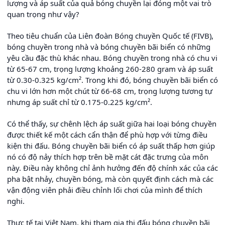
lượng và áp suất của quả bóng chuyền lại đóng một vai trò
quan trọng như vậy?
Theo tiêu chuẩn của Liên đoàn Bóng chuyền Quốc tế (FIVB),
bóng chuyền trong nhà và bóng chuyền bãi biển có những
yêu cầu đặc thù khác nhau. Bóng chuyền trong nhà có chu vi
từ 65-67 cm, trọng lượng khoảng 260-280 gram và áp suất
từ 0.30-0.325 kg/cm². Trong khi đó, bóng chuyền bãi biển có
chu vi lớn hơn một chút từ 66-68 cm, trọng lượng tương tự
nhưng áp suất chỉ từ 0.175-0.225 kg/cm².
Có thể thấy, sự chênh lệch áp suất giữa hai loại bóng chuyền
được thiết kế một cách cẩn thận để phù hợp với từng điều
kiện thi đấu. Bóng chuyền bãi biển có áp suất thấp hơn giúp
nó có độ nảy thích hợp trên bề mặt cát đặc trưng của môn
này. Điều này không chỉ ảnh hưởng đến độ chính xác của các
pha bật nhảy, chuyền bóng, mà còn quyết định cách mà các
vận động viên phải điều chỉnh lối chơi của mình để thích
nghi.
Thực tế tại Việt Nam, khi tham gia thi đấu bóng chuyền bãi