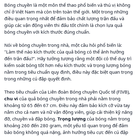
Bóng chuyền là một môn thể thao phổ biến và thú vị không
chỉ ở Việt Nam mà còn trên toàn thế giới. Một trong những
điều quan trọng nhất để đảm bảo chất lượng trận đấu và
giúp các vận động viên thi đấu tốt chính là chọn lựa quả
bóng chuyền với kích thước đúng chuẩn.
Nói về bóng chuyền trong nhà, một câu hỏi phổ biến là:
"Làm thế nào kích thước của quả bóng có thể ảnh hưởng
đến trận đấu?". Hãy tưởng tượng rằng một đội có thể duy trì
kiểm soát bóng tốt hơn nếu kích thước và trọng lượng bóng
nằm trong tiêu chuẩn quy định, điều này đặc biệt quan trọng
trong những cú đập quyết định.
Theo tiêu chuẩn của Liên đoàn Bóng chuyền Quốc tế (FIVB),
chu vi
của quả bóng chuyền trong nhà phải nằm trong
khoảng từ 65 đến 67 cm. Điều này đảm bảo kích cỡ vừa tay
nắm cho cả nam và nữ vận động viên, giúp cải thiện kỹ năng
đỡ, chuyền và đập bóng.
Trọng lượng
của bóng nằm trong
khoảng 260 đến 280 gram, một yếu tố quan trọng để đảm
bảo bóng không quá nặng, ảnh hưởng tiêu cực đến cú đập