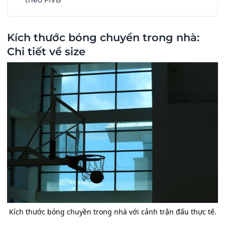
theo FIVB
Kích thước bóng chuyền trong nhà:
Chi tiết về size
Kích thước bóng chuyền trong nhà với cảnh trận đấu thực tế.