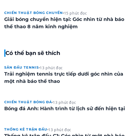
15 phút đọc
CHIẾN THUẬT BÓNG CHUYỀN
Giải bóng chuyền hiện tại: Góc nhìn từ nhà báo
thể thao 8 năm kinh nghiệm
Có thể bạn sẽ thích
13 phút đọc
SÂN ĐẤU TENNIS
Trải nghiệm tennis trực tiếp dưới góc nhìn của
một nhà báo thể thao
13 phút đọc
CHIẾN THUẬT BÓNG ĐÁ
Bóng đá Anh: Hành trình từ lịch sử đến hiện tại
13 phút đọc
THỐNG KÊ TRẬN ĐẤU
Thống kê trận đấu C1: Góc nhìn từ một nhà báo