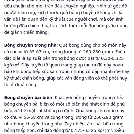
tiêu chuẩn cho mọi trận đấu chuyên nghiệp. Nhìn từ góc độ
người hâm mộ, kích thước quả bóng chuyền không chỉ là
vấn đề liên quan đến kỹ thuật của người chơi, mà còn ảnh
hưởng đến chiến thuật và cách thức mỗi đội bóng vận dụng
để giành chiến thắng.
Bóng chuyền trong nhà:
Quả bóng dùng cho bộ môn này
có chu vi từ 65-67 cm, trọng lượng từ 260-280 gram. Điều
đặc biệt là áp suất bên trong bóng được đặt từ 0.30-0.325
kg/cm². Đây là yếu tố quan trọng giúp tạo ra độ nảy hoàn
hảo khi bóng tiếp xúc sàn trong những cú đập mạnh mẽ hay
kỹ thuật chặn bóng, giúp các vận động viên có thể phát huy
tối đa khả năng.
Bóng chuyền bãi biển:
Khác với bóng chuyền trong nhà,
bóng chuyền bãi biển có một số biến thể nhất định để phù
hợp với bề mặt cát không cố định. Quả bóng cho môn này
có chu vi 66-68 cm và cùng trọng lượng từ 260-280 gram
như bóng chuyền trong nhà. Tuy nhiên, áp suất bên trong
bóng thấp hơn, chỉ dao động từ 0.175-0.225 kg/cm². Điều