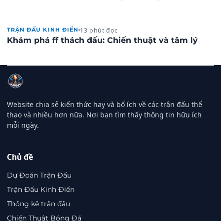
13 phút đọc
TRẬN ĐẤU KINH ĐIỂN
Khám phá ff thách đấu: Chiến thuật và tâm lý
Website chia sẻ kiến thức hay và bổ ích về các trận đấu thể
thao và nhiều hơn nữa. Nơi bạn tìm thấy thông tin hữu ích
mỗi ngày.
Chủ đề
Dự Đoán Trận Đấu
Trận Đấu Kinh Điển
Thống kê trận đấu
Chiến Thuật Bóng Đá