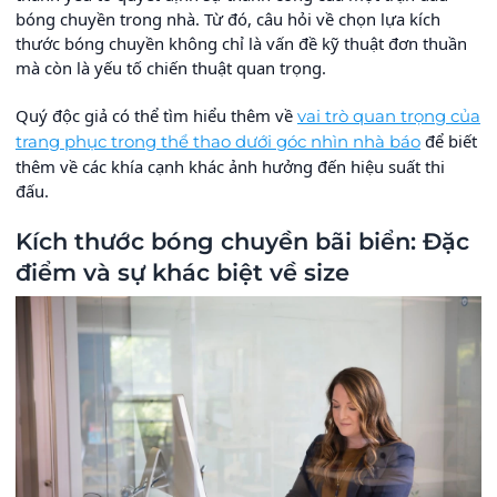
bóng chuyền trong nhà. Từ đó, câu hỏi về chọn lựa kích
thước bóng chuyền không chỉ là vấn đề kỹ thuật đơn thuần
mà còn là yếu tố chiến thuật quan trọng.
Quý độc giả có thể tìm hiểu thêm về
vai trò quan trọng của
để biết
trang phục trong thể thao dưới góc nhìn nhà báo
thêm về các khía cạnh khác ảnh hưởng đến hiệu suất thi
đấu.
Kích thước bóng chuyền bãi biển: Đặc
điểm và sự khác biệt về size