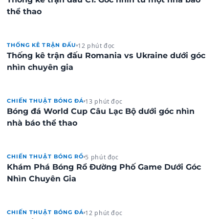
thể thao
12 phút đọc
THỐNG KÊ TRẬN ĐẤU
Thống kê trận đấu Romania vs Ukraine dưới góc
nhìn chuyên gia
13 phút đọc
CHIẾN THUẬT BÓNG ĐÁ
Bóng đá World Cup Câu Lạc Bộ dưới góc nhìn
nhà báo thể thao
5 phút đọc
CHIẾN THUẬT BÓNG RỔ
Khám Phá Bóng Rổ Đường Phố Game Dưới Góc
Nhìn Chuyên Gia
12 phút đọc
CHIẾN THUẬT BÓNG ĐÁ