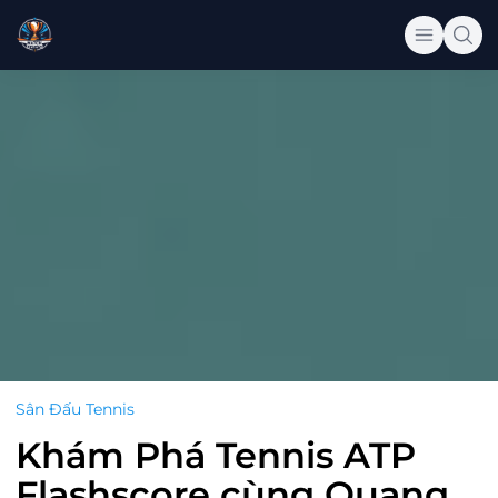
Sân Đấu Tennis
Khám Phá Tennis ATP
Flashscore cùng Quang