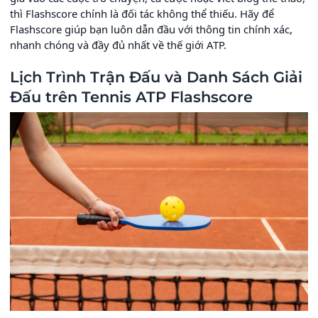
thì Flashscore chính là đối tác không thể thiếu. Hãy để
Flashscore giúp bạn luôn dẫn đầu với thông tin chính xác,
nhanh chóng và đầy đủ nhất về thế giới ATP.
Lịch Trình Trận Đấu và Danh Sách Giải
Đấu trên Tennis ATP Flashscore