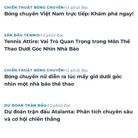
13 phút đọc
CHIẾN THUẬT BÓNG CHUYỀN
Bóng chuyền Việt Nam trực tiếp: Khám phá ngay!
13 phút đọc
SÂN ĐẤU TENNIS
Tennis Attire: Vai Trò Quan Trọng trong Môn Thể
Thao Dưới Góc Nhìn Nhà Báo
12 phút đọc
CHIẾN THUẬT BÓNG CHUYỀN
Bóng chuyền nữ diễn ra lúc mấy giờ dưới góc
nhìn một nhà báo thể thao
12 phút đọc
DỰ ĐOÁN TRẬN ĐẤU
Dự đoán trận đấu Atalanta: Phân tích chuyên sâu
và cơ hội chiến thắng