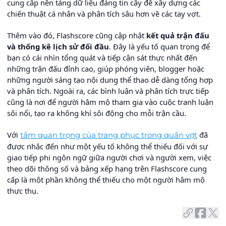
cung cấp nền tảng dữ liệu đáng tin cậy để xây dựng các
chiến thuật cá nhân và phân tích sâu hơn về các tay vợt.
Thêm vào đó, Flashscore cũng cập nhật
kết quả trận đấu
và thống kê lịch sử đối đầu
. Đây là yếu tố quan trọng để
bạn có cái nhìn tổng quát và tiếp cận sát thực nhất đến
những trận đấu đỉnh cao, giúp phóng viên, blogger hoặc
những người sáng tạo nội dung thể thao dễ dàng tổng hợp
và phân tích. Ngoài ra, các bình luận và phân tích trực tiếp
cũng là nơi để người hâm mộ tham gia vào cuộc tranh luận
sôi nổi, tạo ra không khí sôi động cho mỗi trận cầu.
Với
đã
tầm quan trọng của trang phục trong quần vợt
được nhắc đến như một yếu tố không thể thiếu đối với sự
giao tiếp phi ngôn ngữ giữa người chơi và người xem, việc
theo dõi thông số và bảng xếp hạng trên Flashscore cung
cấp là một phần không thể thiếu cho một người hâm mộ
thực thụ.