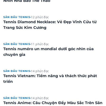
Nhìn Nhà Báo Thể Thao
12 phút đọc
SÂN ĐẤU TENNIS
Tennis Diamond Necklace: Vẻ Đẹp Vĩnh Cửu từ
Trang Sức Kim Cương
11 phút đọc
SÂN ĐẤU TENNIS
Tennis numéro un mondial dưới góc nhìn của
chuyên gia
14 phút đọc
SÂN ĐẤU TENNIS
Tennis Vietnam: Tiềm năng và thách thức phát
triển
14 phút đọc
SÂN ĐẤU TENNIS
Tennis Anime: Câu Chuyện Đầy Màu Sắc Trên Sân