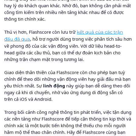
hay lý do khách quan khác. Nhờ đó, bạn không cần phải mất
công tìm kiếm trên nhiều nền tảng khác nhau để có được
thông tin chính xác.
Thú vị hơn, Flashscore còn lưu trữ
kết quả của các trận
, hỗ trợ người dùng trong việc phân tích sâu hơn
đấu đã qua
về phong độ của các vận động viên. Với dữ liệu head-to-
head giữa các cầu thủ, bạn có thể dự đoán kịch bản cho
những trận chạm mặt trong tương lai.
Giao diện thân thiện của Flashscore còn cho phép bạn tuỳ
chỉnh để theo dõi những vận động viên hay giải đấu mà bạn
yêu thích nhất. Sự
linh động
này giúp bạn dễ dàng theo dõi
ngay cả khi di chuyển, nhờ vào ứng dụng di động sẵn có
trên cả iOS và Android.
Trong bối cảnh công nghệ thông tin phát triển, việc tận dụng
các nền tảng như Flashscore để tiếp cận thông tin kịp thời và
chính xác là một bước tiến không thể thiếu cho mỗi người
hâm mộ thể thao chân chính. Hãy để Flashscore cùng bạn