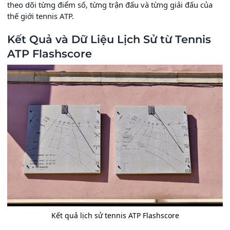
theo dõi từng điểm số, từng trận đấu và từng giải đấu của
thế giới tennis ATP.
Kết Quả và Dữ Liệu Lịch Sử từ Tennis
ATP Flashscore
Kết quả lịch sử tennis ATP Flashscore