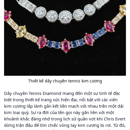
Thiết kế dây chuyền tennis kim cương
Dây chuyền Tennis Diamond mang đến một sự tinh tế đặc
biệt trong thiết kế trang sức hiện đại, nổi bật với các viên
kim cương lấp lánh gắn kết liền mạch với nhau trên một dải
kim loại quý. Sự ra đời của tên gọi này gắn liền với một
khoảnh khắc đáng nhớ trong lịch sử quần vợt khi Chris Evert
dừng trận đấu để tìm chiếc vòng tay kim cương bị rơi. Từ đó,