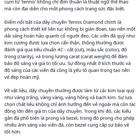
cụm từ 'tennis' không chỉ đơn thuần là thuật ngữ thể thao
mà còn đại diện cho một phong cách trang sức đặc biệt.
Điểm nổi bật của dây chuyền Tennis Diamond chính là
phong cách thiết kế liên tục không bị gián đoạn, tạo nên một
dải sáng hoàn hảo quanh cổ người đeo. Các viên đá quý như
kim cương được lựa chọn cẩn thận, thông thường được
đánh giá qua tiêu chuẩn 4C - cắt (cut), màu sắc (color), độ
trong (clarity), và trọng lượng carat (carat weight) để đảm
bảo độ sáng và giá trị tối ưu. Sự đồng nhất ở kích thước và
độ sáng của các viên đá cũng là yếu tố quan trọng tạo nên
vẻ đẹp hoàn mỹ.
Về vật liệu, dây chuyền thường được làm từ các kim loại quý
như vàng trắng, vàng vàng, vàng hồng và bạch kim. Sự lựa
chọn chất liệu không chỉ ảnh hưởng đến vẻ ngoài mà còn tác
động lớn đến giá trị của dây chuyền. Trong khi đó, các kiểu
gắn đá phổ biến là prong và bezel, trong đó prong cho phép
nhiều ánh sáng vào viên đá, còn bezel cung cấp sự bảo vệ
tốt hơn.