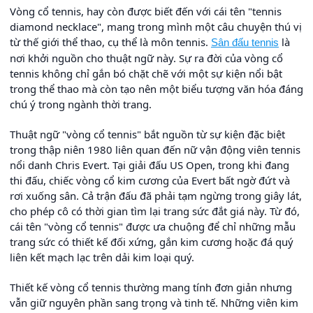
Vòng cổ tennis, hay còn được biết đến với cái tên "tennis
diamond necklace", mang trong mình một câu chuyện thú vị
từ thế giới thể thao, cụ thể là môn tennis.
là
Sân đấu tennis
nơi khởi nguồn cho thuật ngữ này. Sự ra đời của vòng cổ
tennis không chỉ gắn bó chặt chẽ với một sự kiện nổi bật
trong thể thao mà còn tạo nên một biểu tượng văn hóa đáng
chú ý trong ngành thời trang.
Thuật ngữ "vòng cổ tennis" bắt nguồn từ sự kiện đặc biệt
trong thập niên 1980 liên quan đến nữ vận động viên tennis
nổi danh Chris Evert. Tại giải đấu US Open, trong khi đang
thi đấu, chiếc vòng cổ kim cương của Evert bất ngờ đứt và
rơi xuống sân. Cả trận đấu đã phải tạm ngừng trong giây lát,
cho phép cô có thời gian tìm lại trang sức đắt giá này. Từ đó,
cái tên "vòng cổ tennis" được ưa chuộng để chỉ những mẫu
trang sức có thiết kế đối xứng, gắn kim cương hoặc đá quý
liên kết mạch lạc trên dải kim loại quý.
Thiết kế vòng cổ tennis thường mang tính đơn giản nhưng
vẫn giữ nguyên phần sang trọng và tinh tế. Những viên kim