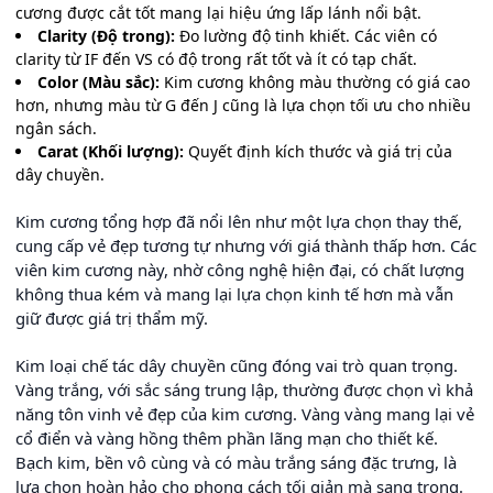
cương được cắt tốt mang lại hiệu ứng lấp lánh nổi bật.
Clarity (Độ trong):
Đo lường độ tinh khiết. Các viên có
clarity từ IF đến VS có độ trong rất tốt và ít có tạp chất.
Color (Màu sắc):
Kim cương không màu thường có giá cao
hơn, nhưng màu từ G đến J cũng là lựa chọn tối ưu cho nhiều
ngân sách.
Carat (Khối lượng):
Quyết định kích thước và giá trị của
dây chuyền.
Kim cương tổng hợp đã nổi lên như một lựa chọn thay thế,
cung cấp vẻ đẹp tương tự nhưng với giá thành thấp hơn. Các
viên kim cương này, nhờ công nghệ hiện đại, có chất lượng
không thua kém và mang lại lựa chọn kinh tế hơn mà vẫn
giữ được giá trị thẩm mỹ.
Kim loại chế tác dây chuyền cũng đóng vai trò quan trọng.
Vàng trắng, với sắc sáng trung lập, thường được chọn vì khả
năng tôn vinh vẻ đẹp của kim cương. Vàng vàng mang lại vẻ
cổ điển và vàng hồng thêm phần lãng mạn cho thiết kế.
Bạch kim, bền vô cùng và có màu trắng sáng đặc trưng, là
lựa chọn hoàn hảo cho phong cách tối giản mà sang trọng.