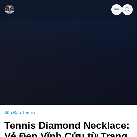
Sân Đấu Tennis
Tennis Diamond Necklace:
Vẻ Đẹp Vĩnh Cửu từ Trang