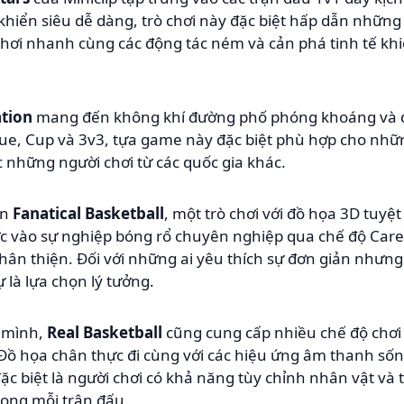
khiển siêu dễ dàng, trò chơi này đặc biệt hấp dẫn những
chơi nhanh cùng các động tác ném và cản phá tinh tế khi
ation
mang đến không khí đường phố phóng khoáng và đầ
e, Cup và 3v3, tựa game này đặc biệt phù hợp cho những
 những người chơi từ các quốc gia khác.
ến
Fanatical Basketball
, một trò chơi với đồ họa 3D tuyệt
ớc vào sự nghiệp bóng rổ chuyên nghiệp qua chế độ Care
hân thiện. Đối với những ai yêu thích sự đơn giản nhưn
 là lựa chọn lý tưởng.
 mình,
Real Basketball
cũng cung cấp nhiều chế độ chơi
 Đồ họa chân thực đi cùng với các hiệu ứng âm thanh sốn
c biệt là người chơi có khả năng tùy chỉnh nhân vật và t
rong mỗi trận đấu.