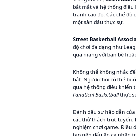
bắt mắt và hệ thống điều 
tranh cao độ. Các chế độ 
một sàn đấu thực sự.
Street Basketball Associ
độ chơi đa dạng như Leagu
qua mạng với bạn bè hoặc
Không thể không nhắc đ
bắt. Người chơi có thể bư
qua hệ thống điều khiển t
Fanatical Basketball
thực sự
Đánh dấu sự hấp dẫn của
các thử thách trực tuyến.
nghiệm chơi game. Điều đặ
tạo nên dấu ấn cá nhân t