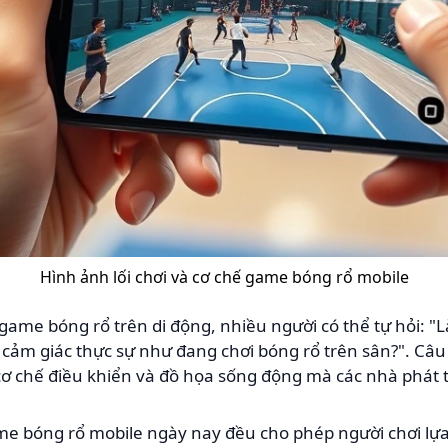
Hình ảnh lối chơi và cơ chế game bóng rổ mobile
game bóng rổ trên di động, nhiều người có thể tự hỏi: "
 cảm giác thực sự như đang chơi bóng rổ trên sân?". Câu 
cơ chế điều khiển và đồ họa sống động mà các nhà phát tr
ame bóng rổ mobile ngày nay đều cho phép người chơi lự