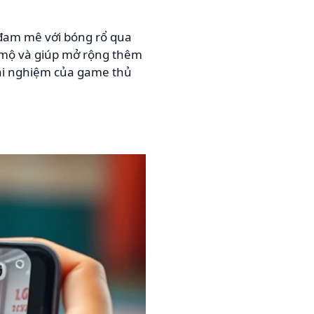
m đam mê với bóng rổ qua
 mộ và giúp mở rộng thêm
rải nghiệm của game thủ