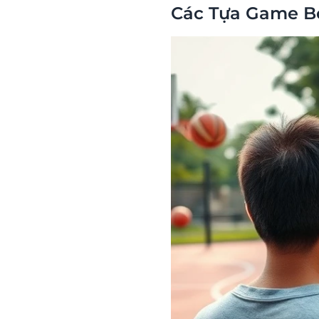
Các Tựa Game B