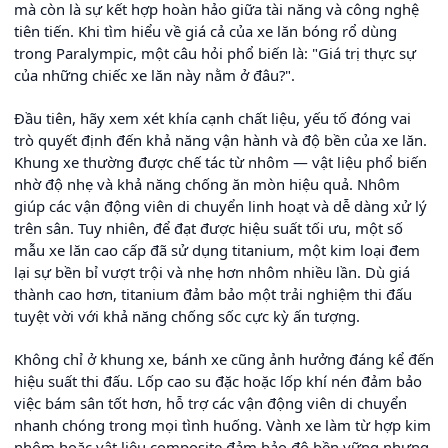
mà còn là sự kết hợp hoàn hảo giữa tài năng và công nghệ
tiên tiến. Khi tìm hiểu về giá cả của xe lăn bóng rổ dùng
trong Paralympic, một câu hỏi phổ biến là: "Giá trị thực sự
của những chiếc xe lăn này nằm ở đâu?".
Đầu tiên, hãy xem xét khía cạnh chất liệu, yếu tố đóng vai
trò quyết định đến khả năng vận hành và độ bền của xe lăn.
Khung xe thường được chế tác từ nhôm — vật liệu phổ biến
nhờ độ nhẹ và khả năng chống ăn mòn hiệu quả. Nhôm
giúp các vận động viên di chuyển linh hoạt và dễ dàng xử lý
trên sân. Tuy nhiên, để đạt được hiệu suất tối ưu, một số
mẫu xe lăn cao cấp đã sử dụng titanium, một kim loại đem
lại sự bền bỉ vượt trội và nhẹ hơn nhôm nhiều lần. Dù giá
thành cao hơn, titanium đảm bảo một trải nghiệm thi đấu
tuyệt vời với khả năng chống sốc cực kỳ ấn tượng.
Không chỉ ở khung xe, bánh xe cũng ảnh hưởng đáng kể đến
hiệu suất thi đấu. Lốp cao su đặc hoặc lốp khí nén đảm bảo
việc bám sân tốt hơn, hỗ trợ các vận động viên di chuyển
nhanh chóng trong mọi tình huống. Vành xe làm từ hợp kim
nhôm hoặc vật liệu composite đảm bảo độ bền vững nhưng