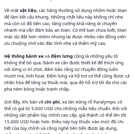
Về mặt
vật liệu
, các hãng thường sử dụng nhôm hoặc titan
để làm kết cấu khung. Những chất liệu này không chỉ nhẹ
mà còn có độ bền cao, tăng cường khả năng di chuyển
nhanh mà vẫn đảm bảo an toàn. Có thể bạn chưa biết, titan
mặc dù đắt hơn nhôm nhưng lại được nhiều vận động viên
ưu chuộng nhờ vào đặc tính nhẹ và thẩm mỹ cao.
Hệ thống bánh xe
và
đệm lưng
cũng là những yếu tố
không thể bỏ qua. Bánh xe cần được thiết kế để thích ứng
với từng vị trí chơi, đảm bảo rằng sự chuyển động luôn
mượt mà, linh hoạt. Đệm lưng và hỗ trợ cơ thể cũng được cá
nhân hóa để tăng sự thoải mái, qua đó hỗ trợ tối đa cho các
pha ném bóng hoặc tranh chấp.
Giờ đây, khi bàn về
chi phí
, xe lăn bóng rổ Paralympic có
thể có giá từ 3,000 USD cho những mẫu tiêu chuẩn. Đối với
những sản phẩm tùy chỉnh cao cấp, giá thành có thể lên tới
15,000 USD hoặc hơn. Điều này tuỳ thuộc vào mức độ chi
tiết của tùy chỉnh và công nghệ tiên tiến được áp dụng,