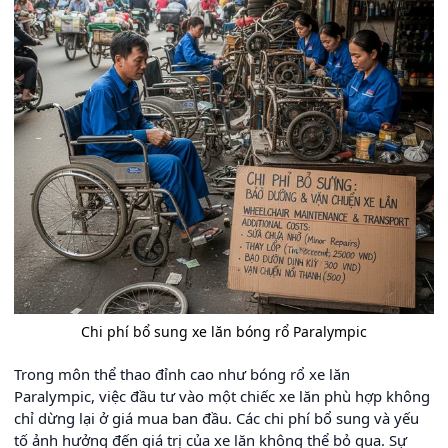
Chi phí bổ sung xe lăn bóng rổ Paralympic
Trong môn thể thao đỉnh cao như bóng rổ xe lăn
Paralympic, việc đầu tư vào một chiếc xe lăn phù hợp không
chỉ dừng lại ở giá mua ban đầu. Các chi phí bổ sung và yếu
tố ảnh hưởng đến giá trị của xe lăn không thể bỏ qua. Sự