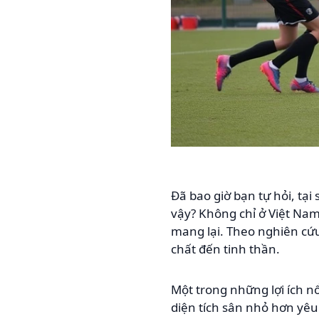
Đã bao giờ bạn tự hỏi, tạ
vậy? Không chỉ ở Việt Nam
mang lại. Theo nghiên cứu 
chất đến tinh thần.
Một trong những lợi ích nổ
diện tích sân nhỏ hơn yêu