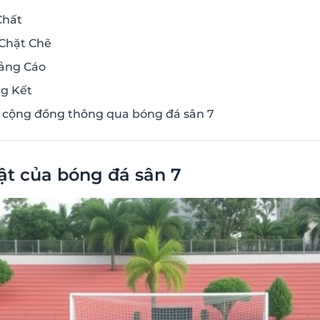
Chất
 Chặt Chẽ
ảng Cáo
g Kết
n cộng đồng thông qua bóng đá sân 7
ật của bóng đá sân 7