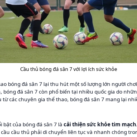
Cầu thủ bóng đá sân 7 với lợi ích sức khỏe
i sao bóng đá sân 7 lại thu hút một số lượng lớn người c
, bóng đá sân 7 còn phổ biến tại nhiều quốc gia do nhữn
từ các chuyên gia thể thao, bóng đá sân 7 mang lại nhiều
i bật của bóng đá sân 7 là
cải thiện sức khỏe tim mạch
 cầu cầu thủ phải di chuyển liên tục và nhanh chóng tro