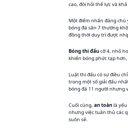
cao, đòi hỏi thể lực và kh
Một điểm nhấn đáng chú ý
bóng đá sân 7 thường khô
đồng thời duy trì được nhị
Bóng thi đấu
cỡ 4, nhỏ hơ
khiển bóng phức tạp hơn, 
Luật thi đấu có sự điều c
trong một số giải đấu nhấ
bóng đá 11 người nhưng v
Cuối cùng,
an toàn
là yếu
nhưng việc tuân thủ các q
suôn sẻ.