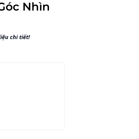
Góc Nhìn
u chi tiết!