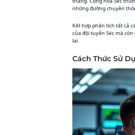
thắng. Cộng hòa Séc thườ
những đường chuyền thông
Kết hợp phân tích tất cả c
của đội tuyển Séc mà còn 
lai.
Cách Thức Sử D