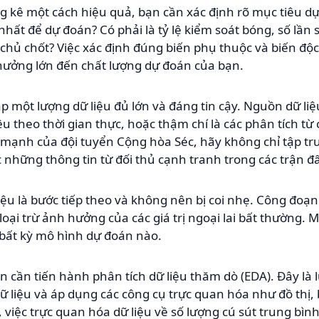
g kê một cách hiệu quả, bạn cần xác định rõ mục tiêu d
 nhất để dự đoán? Có phải là tỷ lệ kiểm soát bóng, số lần
chủ chốt? Việc xác định đúng biến phụ thuộc và biến độc
 hưởng lớn đến chất lượng dự đoán của bạn.
p một lượng dữ liệu đủ lớn và đáng tin cậy. Nguồn dữ liệ
ệu theo thời gian thực, hoặc thậm chí là các phân tích từ
 mạnh của đội tuyển Cộng hòa Séc, hãy không chỉ tập tru
 những thông tin từ đối thủ cạnh tranh trong các trận đấ
liệu là bước tiếp theo và không nên bị coi nhẹ. Công đoạ
loại trừ ảnh hưởng của các giá trị ngoại lai bất thường. M
bất kỳ mô hình dự đoán nào.
ạn cần tiến hành phân tích dữ liệu thăm dò (EDA). Đây là
dữ liệu và áp dụng các công cụ trực quan hóa như đồ thị,
, việc trực quan hóa dữ liệu về số lượng cú sút trung bìn