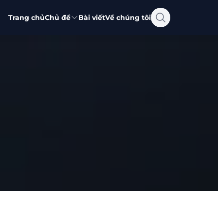
Trang chủ
Chủ đề
Bài viết
Về chúng tôi