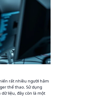
khiến rất nhiều người hâm
ger thể thao. Sử dụng
dữ liệu, đây còn là một