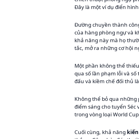
Đây là một ví dụ điển hình
Đường chuyền thành công 
của hàng phòng ngự và kh
khả năng này mà họ thường
tắc, mở ra những cơ hội 
Một phần không thể thiếu 
qua số lần phạm lỗi và số
đấu và kiềm chế đối thủ là
Không thể bỏ qua những
điểm sáng cho tuyển Séc v
trong vòng loại World Cup
Cuối cùng, khả năng
kiến