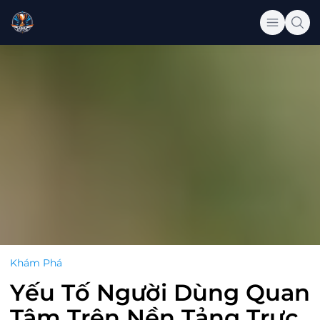
Khám Phá
Yếu Tố Người Dùng Quan
Tâm Trên Nền Tảng Trực