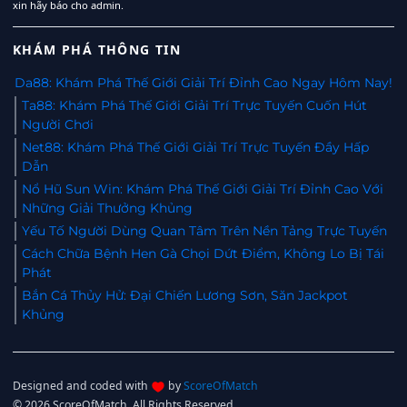
xin hãy báo cho admin.
KHÁM PHÁ THÔNG TIN
Da88: Khám Phá Thế Giới Giải Trí Đỉnh Cao Ngay Hôm Nay!
Ta88: Khám Phá Thế Giới Giải Trí Trực Tuyến Cuốn Hút
Người Chơi
Net88: Khám Phá Thế Giới Giải Trí Trực Tuyến Đầy Hấp
Dẫn
Nổ Hũ Sun Win: Khám Phá Thế Giới Giải Trí Đỉnh Cao Với
Những Giải Thưởng Khủng
Yếu Tố Người Dùng Quan Tâm Trên Nền Tảng Trực Tuyến
Cách Chữa Bệnh Hen Gà Chọi Dứt Điểm, Không Lo Bị Tái
Phát
Bắn Cá Thủy Hử: Đại Chiến Lương Sơn, Săn Jackpot
Khủng
Designed and coded with
by
ScoreOfMatch
© 2026 ScoreOfMatch. All Rights Reserved.